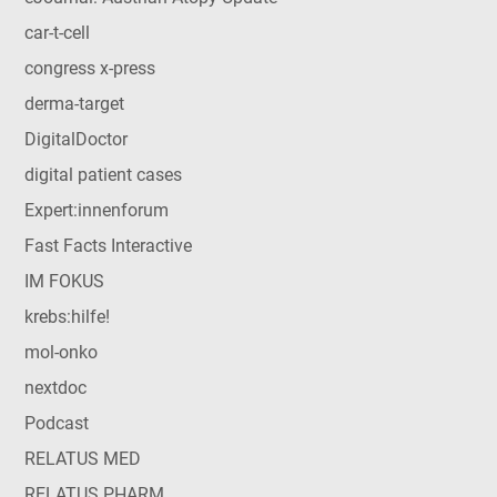
car-t-cell
congress x-press
derma-target
DigitalDoctor
digital patient cases
Expert:innenforum
Fast Facts Interactive
IM FOKUS
krebs:hilfe!
mol-onko
nextdoc
Podcast
RELATUS MED
RELATUS PHARM