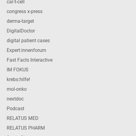
car-t-cell
congress x-press
derma-target
DigitalDoctor
digital patient cases
Expert:innenforum
Fast Facts Interactive
IM FOKUS
krebs:hilfe!
mol-onko
nextdoc
Podcast
RELATUS MED
RELATUS PHARM