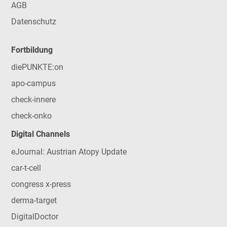
AGB
Datenschutz
Fortbildung
diePUNKTE:on
apo-campus
check-innere
check-onko
Digital Channels
eJournal: Austrian Atopy Update
car-t-cell
congress x-press
derma-target
DigitalDoctor