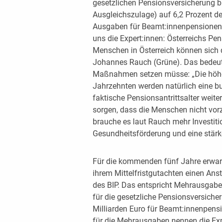
gesetzlichen Pensionsversicherung b
Ausgleichszulage) auf 6,2 Prozent des
Ausgaben für Beamt:innenpensionen v
uns die Expert:innen: Österreichs Pens
Menschen in Österreich können sich d
Johannes Rauch (Grüne). Das bedeute
Maßnahmen setzen müsse: „Die höh
Jahrzehnten werden natürlich eine 
faktische Pensionsantrittsalter weit
sorgen, dass die Menschen nicht vorz
brauche es laut Rauch mehr Investitio
Gesundheitsförderung und eine stärk
Für die kommenden fünf Jahre erwart
ihrem Mittelfristgutachten einen An
des BIP. Das entspricht Mehrausgaben
für die gesetzliche Pensionsversicher
Milliarden Euro für Beamt:innenpensi
für die Mehrausgaben nennen die Expe