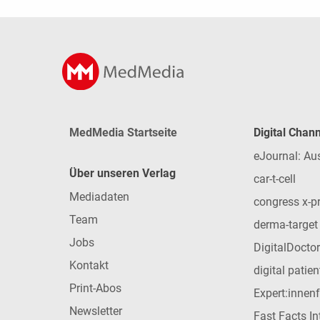
MedMedia Startseite
Digital Chan
eJournal: Au
Über unseren Verlag
car-t-cell
Mediadaten
congress x-p
Team
derma-target
Jobs
DigitalDoctor
Kontakt
digital patie
Print-Abos
Expert:innen
Newsletter
Fast Facts In