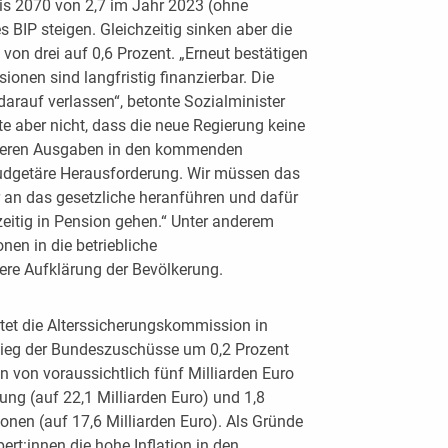
is 2070 von 2,7 im Jahr 2023 (ohne
 BIP steigen. Gleichzeitig sinken aber die
on drei auf 0,6 Prozent. „Erneut bestätigen
ionen sind langfristig finanzierbar. Die
arauf verlassen“, betonte Sozialminister
 aber nicht, dass die neue Regierung keine
eren Ausgaben in den kommenden
budgetäre Herausforderung. Wir müssen das
er an das gesetzliche heranführen und dafür
eitig in Pension gehen.“ Unter anderem
nen in die betriebliche
ere Aufklärung der Bevölkerung.
et die Alterssicherungskommission in
stieg der Bundeszuschüsse um 0,2 Prozent
 von voraussichtlich fünf Milliarden Euro
ung (auf 22,1 Milliarden Euro) und 1,8
onen (auf 17,6 Milliarden Euro). Als Gründe
rt:innen die hohe Inflation in den