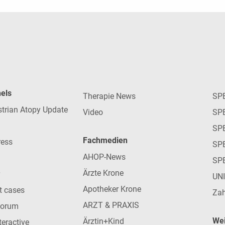
nels
Therapie News
SP
strian Atopy Update
Video
SP
SP
Fachmedien
ress
SPE
AHOP-News
SP
Ärzte Krone
UN
Apotheker Krone
nt cases
Zah
ARZT & PRAXIS
forum
Wei
Ärztin+Kind
teractive