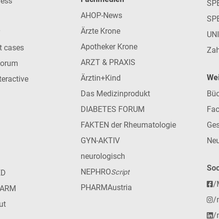
ress
SPE
AHOP-News
SP
Ärzte Krone
UN
Apotheker Krone
nt cases
Zah
ARZT & PRAXIS
forum
Wei
Ärztin+Kind
teractive
Das Medizinprodukt
Büc
DIABETES FORUM
Fac
FAKTEN der Rheumatologie
Ges
GYN-AKTIV
Neu
neurologisch
Soc
NEPHRO
ED
Script
/
PHARMAustria
HARM
/
ut
/