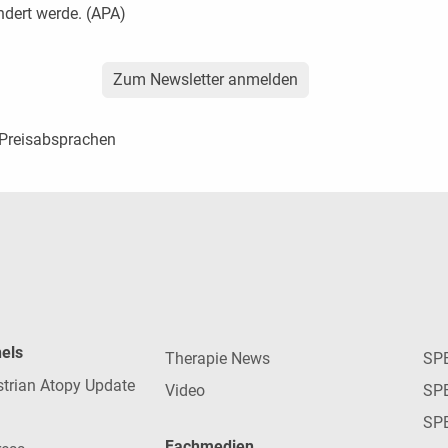
dert werde. (APA)
Zum Newsletter anmelden
 Preisabsprachen
nels
Therapie News
SP
strian Atopy Update
Video
SP
SP
Fachmedien