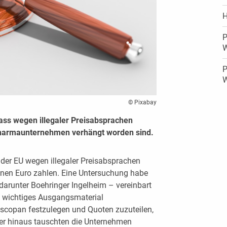
H
P
P
W
© Pixabay
dass wegen illegaler Preisabsprachen
Pharmaunternehmen verhängt worden sind.
er EU wegen illegaler Preisabsprachen
ionen Euro zahlen. Eine Untersuchung habe
arunter Boehringer Ingelheim – vereinbart
in wichtiges Ausgangsmaterial
copan festzulegen und Quoten zuzuteilen,
ber hinaus tauschten die Unternehmen