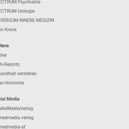
CTRUM Psychiatrie
ECTRUM Urologie
IVERSUM INNERE MEDIZIN
n Krone
tere
her
h-Reports
undheit verstehen
e Horizonte
ial Media
MedMediaVerlag
medmedia.verlag
medmedia-at