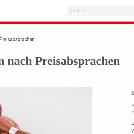
 Preisabsprachen
n nach Preisabsprachen
D
P
i
P
W