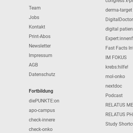
congress x-p
Team
derma-target
Jobs
DigitalDoctor
Kontakt
digital patie
Print-Abos
Expert:innen
Newsletter
Fast Facts In
Impressum
IM FOKUS
AGB
krebs:hilfe!
Datenschutz
mol-onko
nextdoc
Fortbildung
Podcast
diePUNKTE:on
RELATUS M
apo-campus
RELATUS P
check-innere
Study Shortc
check-onko