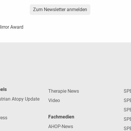
Zum Newsletter anmelden
irror Award
nels
Therapie News
SP
strian Atopy Update
Video
SP
SP
Fachmedien
ress
SPE
AHOP-News
SP