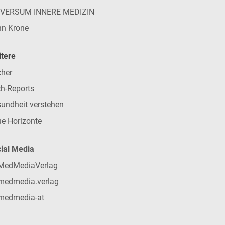
IVERSUM INNERE MEDIZIN
n Krone
tere
her
h-Reports
undheit verstehen
e Horizonte
ial Media
MedMediaVerlag
medmedia.verlag
medmedia-at