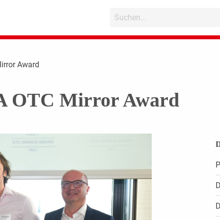
irror Award
IA OTC Mirror Award
D
P
D
D