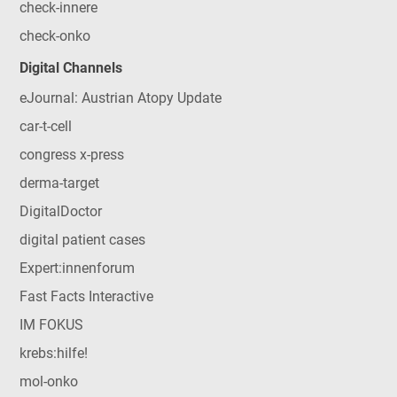
check-innere
check-onko
Digital Channels
eJournal: Austrian Atopy Update
car-t-cell
congress x-press
derma-target
DigitalDoctor
digital patient cases
Expert:innenforum
Fast Facts Interactive
IM FOKUS
krebs:hilfe!
mol-onko