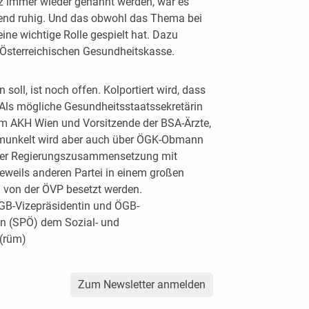
iz immer wieder genannt werden, war es
hend ruhig. Und das obwohl das Thema bei
ne wichtige Rolle gespielt hat. Dazu
Österreichischen Gesundheitskasse.
soll, ist noch offen. Kolportiert wird, dass
 Als mögliche Gesundheitsstaatssekretärin
 am AKH Wien und Vorsitzende der BSA-Ärzte,
emunkelt wird aber auch über ÖGK-Obmann
 der Regierungszusammensetzung mit
jeweils anderen Partei in einem großen
 von der ÖVP besetzt werden.
ÖGB-Vizepräsidentin und ÖGB-
n (SPÖ) dem Sozial- und
 (rüm)
Zum Newsletter anmelden