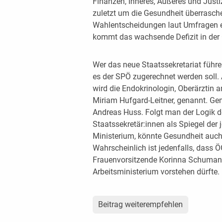
Finanzen, Inneres, Äußeres und Just
zuletzt um die Gesundheit überrasc
Wahlentscheidungen laut Umfragen ei
kommt das wachsende Defizit in der 
Wer das neue Staatssekretariat führen 
es der SPÖ zugerechnet werden soll.
wird die Endokrinologin, Oberärztin
Miriam Hufgard-Leitner, genannt. G
Andreas Huss. Folgt man der Logik
Staatssekretär:innen als Spiegel der 
Ministerium, könnte Gesundheit auch
Wahrscheinlich ist jedenfalls, dass 
Frauenvorsitzende Korinna Schuman
Arbeitsministerium vorstehen dürfte.
Beitrag weiterempfehlen