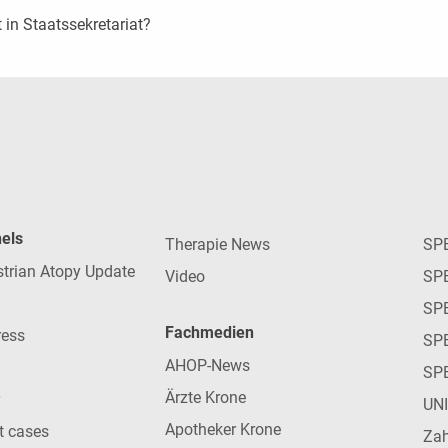
 in Staatssekretariat?
nels
Therapie News
SP
strian Atopy Update
Video
SP
SP
Fachmedien
ress
SPE
AHOP-News
SP
Ärzte Krone
UN
Apotheker Krone
nt cases
Zah