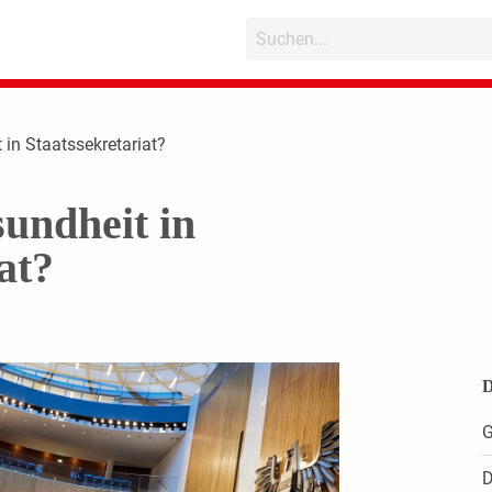
 in Staatssekretariat?
undheit in
at?
D
G
D