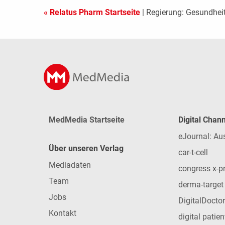
« Relatus Pharm Startseite
| Regierung: Gesundheit
MedMedia Startseite
Digital Chan
eJournal: Au
Über unseren Verlag
car-t-cell
Mediadaten
congress x-p
Team
derma-target
Jobs
DigitalDoctor
Kontakt
digital patie