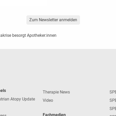
Zum Newsletter anmelden
akrise besorgt Apotheker:innen
nels
Therapie News
SP
strian Atopy Update
Video
SP
SP
Fachmedien
ress