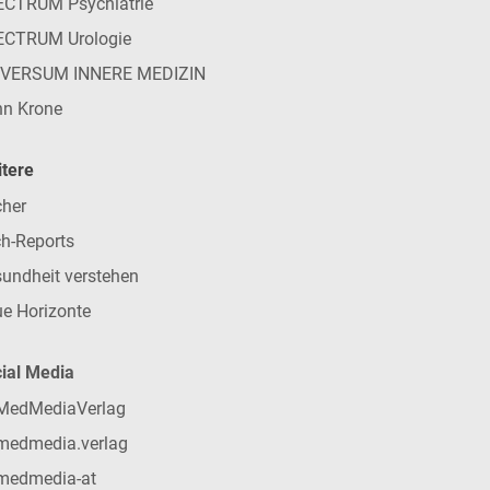
CTRUM Psychiatrie
ECTRUM Urologie
IVERSUM INNERE MEDIZIN
n Krone
tere
her
h-Reports
undheit verstehen
e Horizonte
ial Media
MedMediaVerlag
medmedia.verlag
medmedia-at