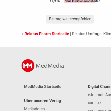
Beitrag weiterempfehlen
« Relatus Pharm Startseite
| Relatus-Umfrage: Klim
MedMedia Startseite
Digital Chan
eJournal: Au
Über unseren Verlag
car-t-cell
Mediadaten
congress x-p