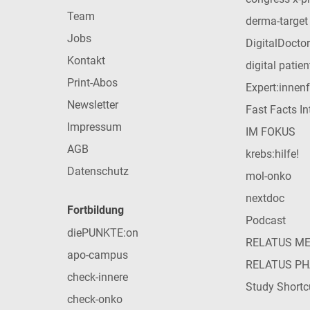
Team
derma-target
Jobs
DigitalDoctor
Kontakt
digital patie
Print-Abos
Expert:innen
Newsletter
Fast Facts In
Impressum
IM FOKUS
AGB
krebs:hilfe!
Datenschutz
mol-onko
nextdoc
Fortbildung
Podcast
diePUNKTE:on
RELATUS M
apo-campus
RELATUS P
check-innere
Study Shortc
check-onko