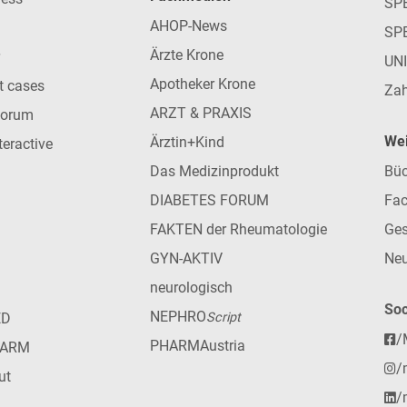
SPE
AHOP-News
SP
Ärzte Krone
UN
Apotheker Krone
nt cases
Zah
ARZT & PRAXIS
forum
Wei
Ärztin+Kind
teractive
Das Medizinprodukt
Büc
DIABETES FORUM
Fac
FAKTEN der Rheumatologie
Ges
GYN-AKTIV
Neu
neurologisch
Soc
NEPHRO
ED
Script
/
PHARMAustria
HARM
/
ut
/