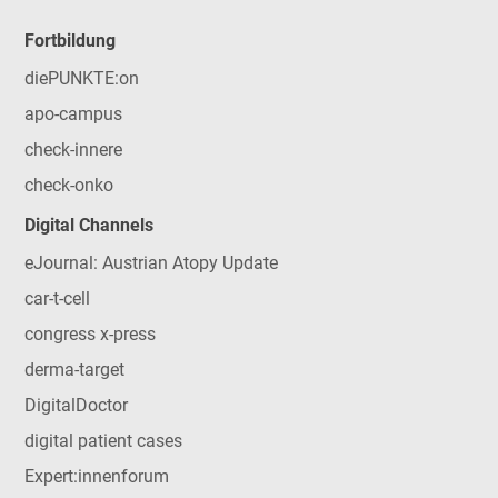
Fortbildung
diePUNKTE:on
apo-campus
check-innere
check-onko
Digital Channels
eJournal: Austrian Atopy Update
car-t-cell
congress x-press
derma-target
DigitalDoctor
digital patient cases
Expert:innenforum