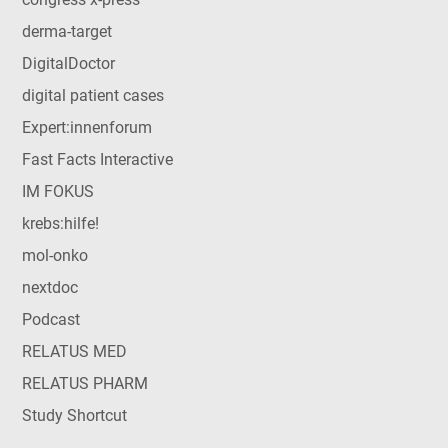
derma-target
DigitalDoctor
digital patient cases
Expert:innenforum
Fast Facts Interactive
IM FOKUS
krebs:hilfe!
mol-onko
nextdoc
Podcast
RELATUS MED
RELATUS PHARM
Study Shortcut