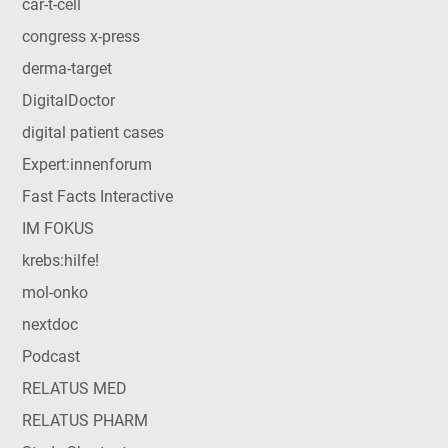
car-t-cell
congress x-press
derma-target
DigitalDoctor
digital patient cases
Expert:innenforum
Fast Facts Interactive
IM FOKUS
krebs:hilfe!
mol-onko
nextdoc
Podcast
RELATUS MED
RELATUS PHARM