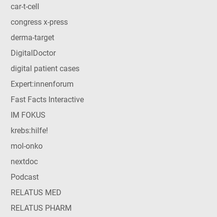
car-t-cell
congress x-press
derma-target
DigitalDoctor
digital patient cases
Expert:innenforum
Fast Facts Interactive
IM FOKUS
krebs:hilfe!
mol-onko
nextdoc
Podcast
RELATUS MED
RELATUS PHARM