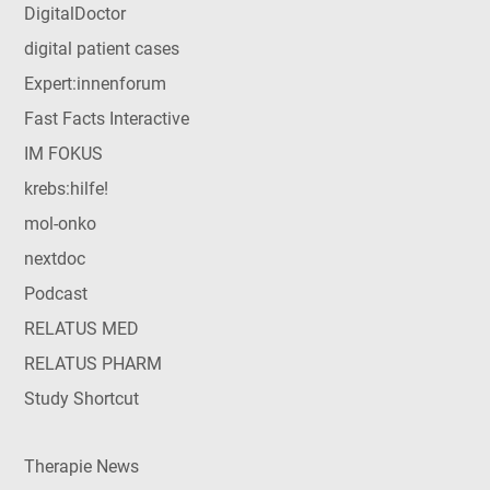
DigitalDoctor
digital patient cases
Expert:innenforum
Fast Facts Interactive
IM FOKUS
krebs:hilfe!
mol-onko
nextdoc
Podcast
RELATUS MED
RELATUS PHARM
Study Shortcut
Therapie News