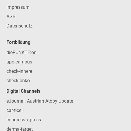
Impressum
AGB
Datenschutz
Fortbildung
diePUNKTE:on
apo-campus
check-innere
check-onko
Digital Channels
eJournal: Austrian Atopy Update
car-t-cell
congress x-press
derma-target