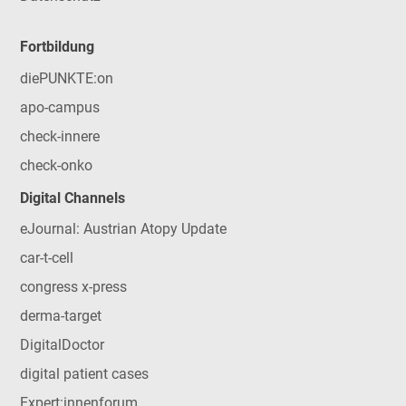
Fortbildung
diePUNKTE:on
apo-campus
check-innere
check-onko
Digital Channels
eJournal: Austrian Atopy Update
car-t-cell
congress x-press
derma-target
DigitalDoctor
digital patient cases
Expert:innenforum