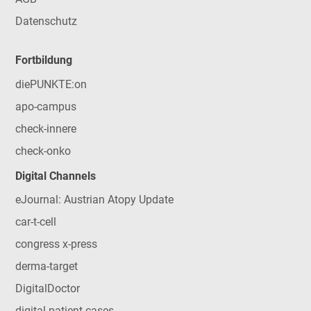
Datenschutz
Fortbildung
diePUNKTE:on
apo-campus
check-innere
check-onko
Digital Channels
eJournal: Austrian Atopy Update
car-t-cell
congress x-press
derma-target
DigitalDoctor
digital patient cases