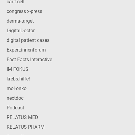
car-t-cell
congress x-press
derma-target
DigitalDoctor
digital patient cases
Expert:innenforum
Fast Facts Interactive
IM FOKUS
krebs:hilfe!
mol-onko
nextdoc
Podcast
RELATUS MED
RELATUS PHARM