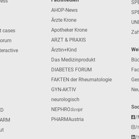
ress
SPE
AHOP-News
SP
Ärzte Krone
UN
Apotheker Krone
nt cases
Zah
ARZT & PRAXIS
forum
Wei
Ärztin+Kind
teractive
Das Medizinprodukt
Büc
DIABETES FORUM
Fac
FAKTEN der Rheumatologie
Ges
GYN-AKTIV
Neu
neurologisch
Soc
NEPHRO
ED
Script
/
PHARMAustria
HARM
/
ut
/