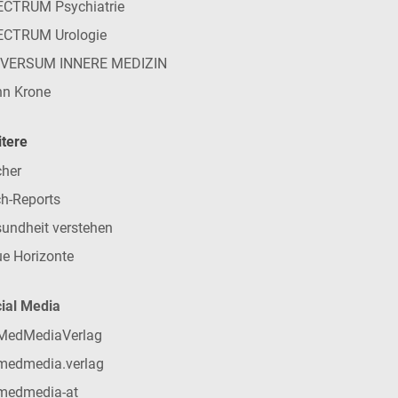
CTRUM Psychiatrie
ECTRUM Urologie
IVERSUM INNERE MEDIZIN
n Krone
tere
her
h-Reports
undheit verstehen
e Horizonte
ial Media
MedMediaVerlag
medmedia.verlag
medmedia-at