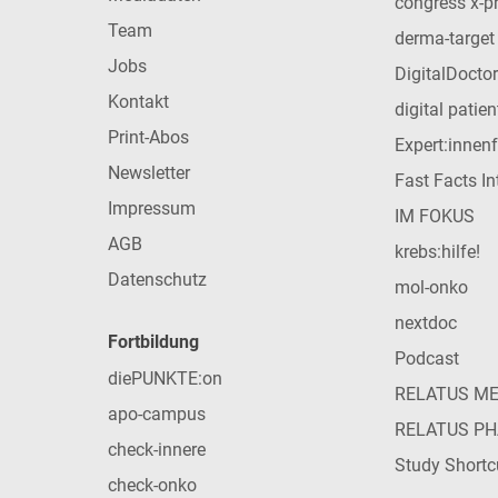
congress x-p
Team
derma-target
Jobs
DigitalDoctor
Kontakt
digital patie
Print-Abos
Expert:innen
Newsletter
Fast Facts In
Impressum
IM FOKUS
AGB
krebs:hilfe!
Datenschutz
mol-onko
nextdoc
Fortbildung
Podcast
diePUNKTE:on
RELATUS M
apo-campus
RELATUS P
check-innere
Study Shortc
check-onko