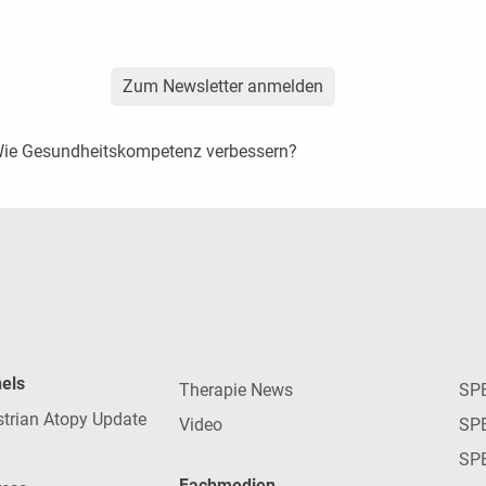
Zum Newsletter anmelden
Wie Gesundheitskompetenz verbessern?
nels
Therapie News
SP
strian Atopy Update
Video
SP
SP
Fachmedien