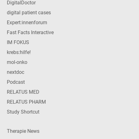
DigitalDoctor
digital patient cases
Expert:innenforum
Fast Facts Interactive
IM FOKUS
krebs:hilfe!
mol-onko
nextdoc
Podcast
RELATUS MED
RELATUS PHARM
Study Shortcut
Therapie News