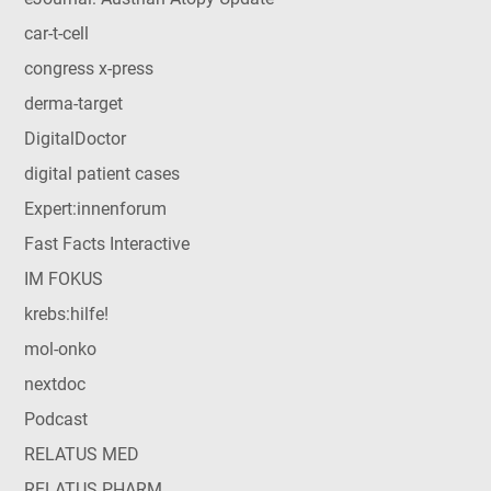
car-t-cell
congress x-press
derma-target
DigitalDoctor
digital patient cases
Expert:innenforum
Fast Facts Interactive
IM FOKUS
krebs:hilfe!
mol-onko
nextdoc
Podcast
RELATUS MED
RELATUS PHARM