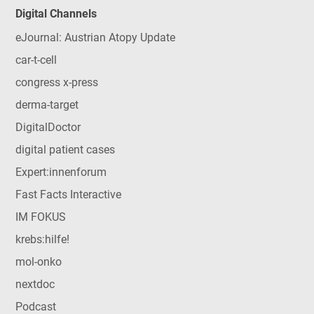
Digital Channels
eJournal: Austrian Atopy Update
car-t-cell
congress x-press
derma-target
DigitalDoctor
digital patient cases
Expert:innenforum
Fast Facts Interactive
IM FOKUS
krebs:hilfe!
mol-onko
nextdoc
Podcast