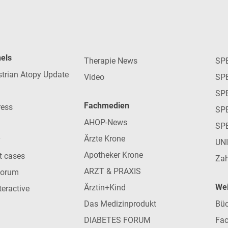
nels
Therapie News
SP
strian Atopy Update
Video
SP
SP
Fachmedien
ress
SPE
AHOP-News
SP
Ärzte Krone
UN
Apotheker Krone
nt cases
Zah
ARZT & PRAXIS
forum
Wei
Ärztin+Kind
teractive
Das Medizinprodukt
Büc
DIABETES FORUM
Fac