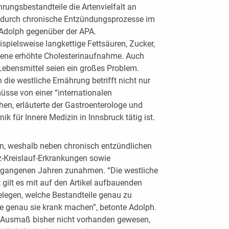
rungsbestandteile die Artenvielfalt an
adurch chronische Entzündungsprozesse im
 Adolph gegenüber der APA.
pielsweise langkettige Fettsäuren, Zucker,
ndene erhöhte Cholesterinaufnahme. Auch
 Lebensmittel seien ein großes Problem.
n die westliche Ernährung betrifft nicht nur
sse von einer “internationalen
en, erläuterte der Gastroenterologe und
nik für Innere Medizin in Innsbruck tätig ist.
n, weshalb neben chronisch entzündlichen
-Kreislauf-Erkrankungen sowie
rgangenen Jahren zunahmen. “Die westliche
t gilt es mit auf den Artikel aufbauenden
elegen, welche Bestandteile genau zu
e genau sie krank machen”, betonte Adolph.
m Ausmaß bisher nicht vorhanden gewesen,