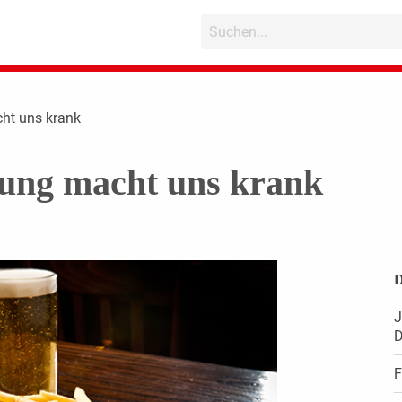
ht uns krank
ung macht uns krank
D
J
D
F