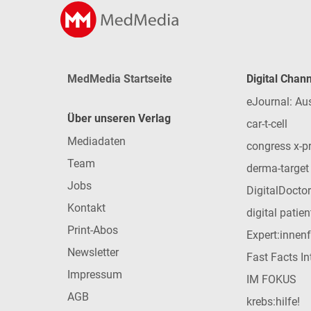
MedMedia Startseite
Digital Chan
eJournal: Au
Über unseren Verlag
car-t-cell
Mediadaten
congress x-p
Team
derma-target
Jobs
DigitalDoctor
Kontakt
digital patie
Print-Abos
Expert:innen
Newsletter
Fast Facts In
Impressum
IM FOKUS
AGB
krebs:hilfe!