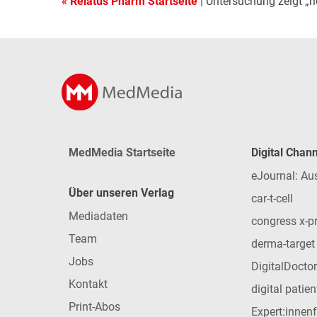
« Relatus Pharm Startseite
| Untersuchung zeigt „ri
MedMedia Startseite
Digital Chan
eJournal: Au
Über unseren Verlag
car-t-cell
Mediadaten
congress x-p
Team
derma-target
Jobs
DigitalDoctor
Kontakt
digital patie
Print-Abos
Expert:innen