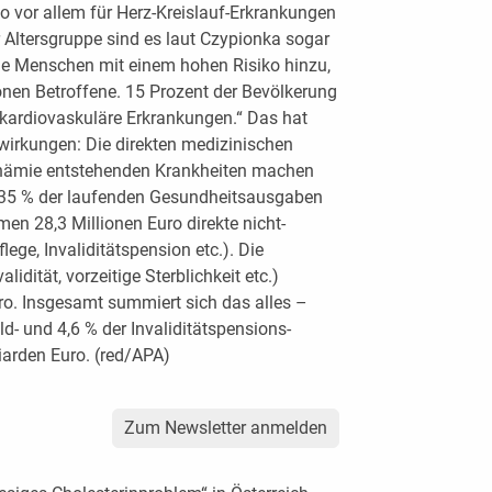
o vor allem für Herz-Kreislauf-Erkrankungen
 Altersgruppe sind es laut Czypionka sogar
ie Menschen mit einem hohen Risiko hinzu,
nen Betroffene. 15 Prozent der Bevölkerung
 kardiovaskuläre Erkrankungen.“ Das hat
wirkungen: Die direkten medizinischen
rinämie entstehenden Krankheiten machen
2,35 % der laufenden Gesundheitsausgaben
n 28,3 Millionen Euro direkte nicht-
ege, Invaliditätspension etc.). Die
idität, vorzeitige Sterblichkeit etc.)
ro. Insgesamt summiert sich das alles –
d- und 4,6 % der Invaliditätspensions-
iarden Euro. (red/APA)
Zum Newsletter anmelden