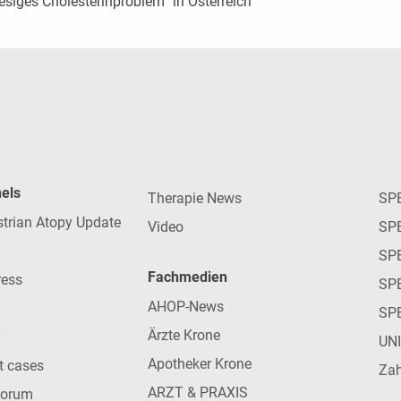
esiges Cholesterinproblem“ in Österreich
nels
Therapie News
SP
strian Atopy Update
Video
SP
SP
Fachmedien
ress
SPE
AHOP-News
SP
Ärzte Krone
UN
Apotheker Krone
nt cases
Zah
ARZT & PRAXIS
forum