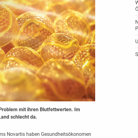
W
Ö
N
P
U
S
Problem mit ihren Blutfettwerten. Im
Land schlecht da.
rns Novartis haben Gesundheitsökonomen