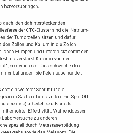
en hervorzubringen.
s auch, den dahintersteckenden
esferse der CTC-Cluster sind die ‚Natrium-
en der Tumorzellen sitzen und dafür
s den Zellen und Kalium in die Zellen
ese Ionen-Pumpen und unterdrückt somit den
eshalb verstärkt Kalzium von der
auf“, schreiben sie. Dies schwäche den
menballungen, sie fielen auseinander.
erst ein weiterer Schritt für die
oxin in Sachen Tumorzellen. Ein Spin-Off-
rapeutics) arbeitet bereits an der
 mit erhöhter Effektivität. Währenddessen
e Laborversuche zu anderen
che speziell durch Metastasenbildung
Pankreaskrebs sowie das Melanom. Die