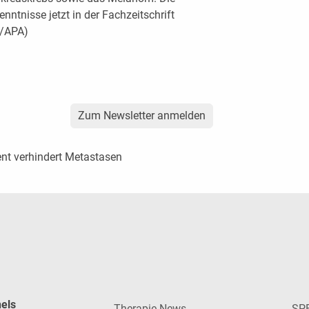
nntnisse jetzt in der Fachzeitschrift
d/APA)
Zum Newsletter anmelden
nt verhindert Metastasen
nels
Therapie News
SP