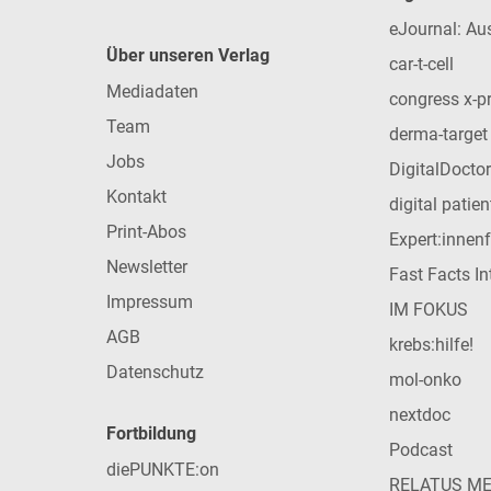
eJournal: Au
Über unseren Verlag
car-t-cell
Mediadaten
congress x-p
Team
derma-target
Jobs
DigitalDoctor
Kontakt
digital patie
Print-Abos
Expert:innen
Newsletter
Fast Facts In
Impressum
IM FOKUS
AGB
krebs:hilfe!
Datenschutz
mol-onko
nextdoc
Fortbildung
Podcast
diePUNKTE:on
RELATUS M