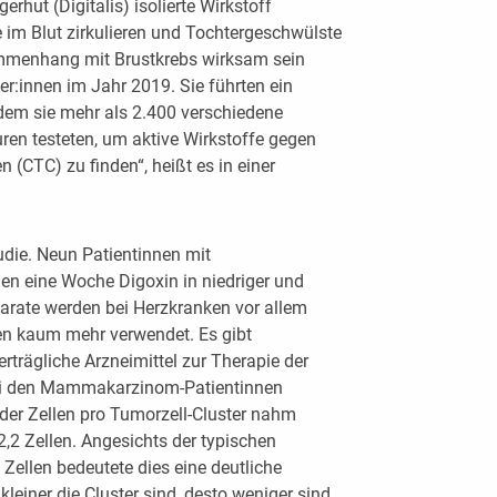
rhut (Digitalis) isolierte Wirkstoff
 im Blut zirkulieren und Tochtergeschwülste
mmenhang mit Brustkrebs wirksam sein
er:innen im Jahr 2019. Sie führten ein
dem sie mehr als 2.400 verschiedene
ren testeten, um aktive Wirkstoffe gegen
n (CTC) zu finden“, heißt es in einer
udie. Neun Patientinnen mit
n eine Woche Digoxin in niedriger und
äparate werden bei Herzkranken vor allem
n kaum mehr verwendet. Es gibt
rträgliche Arzneimittel zur Therapie der
ei den Mammakarzinom-Patientinnen
 der Zellen pro Tumorzell-Cluster nahm
2,2 Zellen. Angesichts der typischen
 Zellen bedeutete dies eine deutliche
leiner die Cluster sind, desto weniger sind