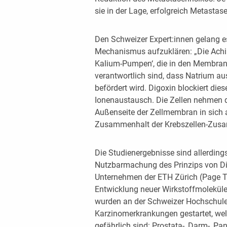
sie in der Lage, erfolgreich Metastas
Den Schweizer Expert:innen gelang e
Mechanismus aufzuklären: „Die Achill
Kalium-Pumpen‘, die in den Membran
verantwortlich sind, dass Natrium au
befördert wird. Digoxin blockiert di
Ionenaustausch. Die Zellen nehmen d
Außenseite der Zellmembran in sich 
Zusammenhalt der Krebszellen-Zusam
Die Studienergebnisse sind allerdings 
Nutzbarmachung des Prinzips von Dig
Unternehmen der ETH Zürich (Page The
Entwicklung neuer Wirkstoffmoleküle
wurden an der Schweizer Hochschul
Karzinomerkrankungen gestartet, wel
gefährlich sind: Prostata-, Darm-, 