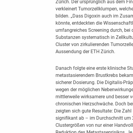
Zürich. Der ursprünglich aus dem Finge
verkleinert Tumorzellklumpen, welche
bilden. „Dass Digoxin auch im Zusa
könnte, entdeckten die Wissenschaftl
umfangreiches Screening durch, bei 
Substanzen systematisch in Zellkultu
Cluster von zirkulierenden Tumorzelle
Aussendung der ETH Zürich.
Danach folgte eine erste klinische St
metastasierendem Brustkrebs bekame
sicherer Dosierung. Die Digitalis-Pr
wegen der möglichen Nebenwirkunge
mittlerweile wirksamere und besser ve
chronischen Herzschwäche. Doch b
zeigten sich gute Resultate: Die Zahl
signifikant ab – im Durchschnitt um 
Clustergrößen von nur einer Handvoll
Reduktion des Metastasenrisikos. Je k