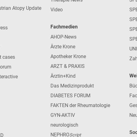
strian Atopy Update
Video
SP
SP
Fachmedien
ress
SPE
AHOP-News
SP
Ärzte Krone
UN
Apotheker Krone
nt cases
Zah
ARZT & PRAXIS
forum
Wei
Ärztin+Kind
teractive
Das Medizinprodukt
Büc
DIABETES FORUM
Fac
FAKTEN der Rheumatologie
Ges
GYN-AKTIV
Neu
neurologisch
Soc
NEPHRO
ED
Script