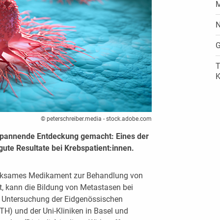
M
N
G
T
K
© peterschreiber.media - stock.adobe.com
spannende Entdeckung gemacht: Eines der
ute Resultate bei Krebspatient:innen.
 wirksames Medikament zur Behandlung von
, kann die Bildung von Metastasen bei
ne Untersuchung der Eidgenössischen
H) und der Uni-Kliniken in Basel und