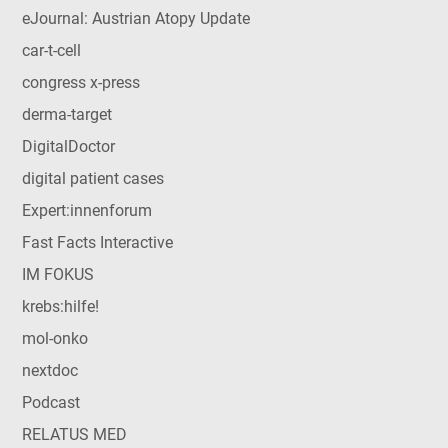
eJournal: Austrian Atopy Update
car-t-cell
congress x-press
derma-target
DigitalDoctor
digital patient cases
Expert:innenforum
Fast Facts Interactive
IM FOKUS
krebs:hilfe!
mol-onko
nextdoc
Podcast
RELATUS MED