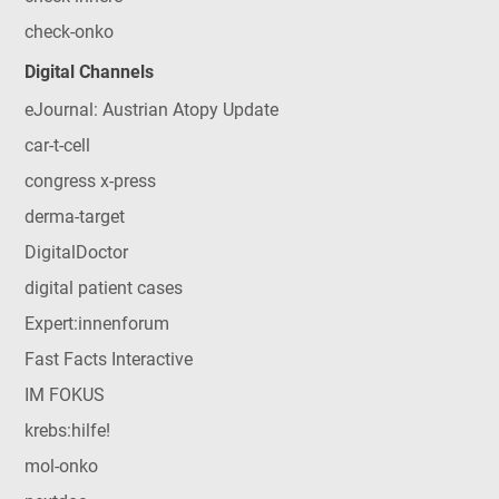
check-onko
Digital Channels
eJournal: Austrian Atopy Update
car-t-cell
congress x-press
derma-target
DigitalDoctor
digital patient cases
Expert:innenforum
Fast Facts Interactive
IM FOKUS
krebs:hilfe!
mol-onko