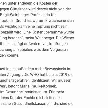
sehen unter anderem die Kosten der
egen Gürtelrose wird derzeit nicht von der
igit Weinberger, Professorin für
bruck, ein Grund ist, warum Erwachsene sich
 So wichtig kann eine Impfung nicht sein,
e bezahlt wird. Eine Kostenübernahme würde
fung betonen“, meint Weinberger. Die Wiener
nthaler schlägt außerdem vor, Impfungen
rsuchung anzubieten, was dem Vergessen
gen könnte.
pert:innen außerdem mehr Bewusstsein in
hten Zugang. „Die WHO hat bereits 2019 die
undheitsgefahren identifiziert. Wir müssen
en“, betont Maria Paulke-Korinek,
n im Gesundheitsministerium. Für mehr
dreas Krauter, Fachbereichsleiter des
hischen Gesundheitskasse, ein: „Es sind die