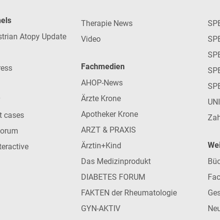
nels
Therapie News
SP
strian Atopy Update
Video
SP
SP
Fachmedien
ress
SPE
AHOP-News
SP
Ärzte Krone
UN
Apotheker Krone
nt cases
Zah
ARZT & PRAXIS
forum
Wei
Ärztin+Kind
teractive
Das Medizinprodukt
Büc
DIABETES FORUM
Fac
FAKTEN der Rheumatologie
Ges
GYN-AKTIV
Neu