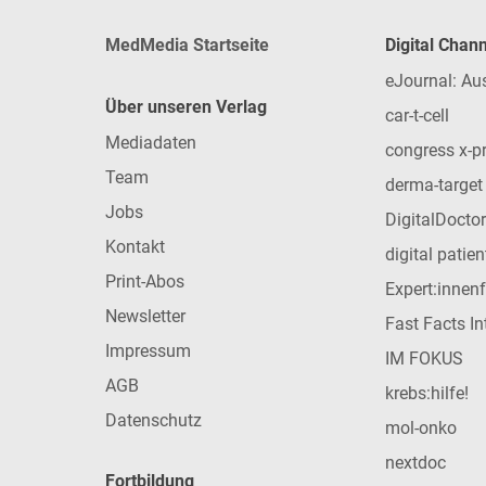
MedMedia Startseite
Digital Chan
eJournal: Au
Über unseren Verlag
car-t-cell
Mediadaten
congress x-p
Team
derma-target
Jobs
DigitalDoctor
Kontakt
digital patie
Print-Abos
Expert:innen
Newsletter
Fast Facts In
Impressum
IM FOKUS
AGB
krebs:hilfe!
Datenschutz
mol-onko
nextdoc
Fortbildung