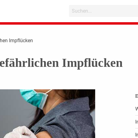
chen Impflücken
efährlichen Impflücken
D
W
I
I