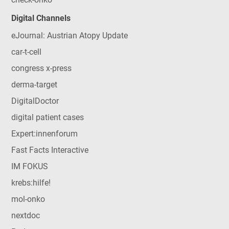
Digital Channels
eJournal: Austrian Atopy Update
car-t-cell
congress x-press
derma-target
DigitalDoctor
digital patient cases
Expert:innenforum
Fast Facts Interactive
IM FOKUS
krebs:hilfe!
mol-onko
nextdoc