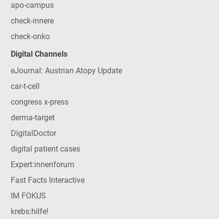
apo-campus
check-innere
check-onko
Digital Channels
eJournal: Austrian Atopy Update
car-t-cell
congress x-press
derma-target
DigitalDoctor
digital patient cases
Expert:innenforum
Fast Facts Interactive
IM FOKUS
krebs:hilfe!