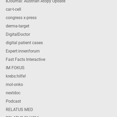
eJournal: Austrian Atopy Update
car-t-cell
congress x-press
derma-target
DigitalDoctor
digital patient cases
Expert:innenforum
Fast Facts Interactive
IM FOKUS
krebs:hilfe!
mol-onko
nextdoc
Podcast
RELATUS MED