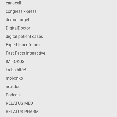
car-t-cell
congress x-press
derma-target
DigitalDoctor
digital patient cases
Expert:innenforum
Fast Facts Interactive
IM FOKUS
krebs:hilfe!
mol-onko
nextdoc
Podcast
RELATUS MED
RELATUS PHARM