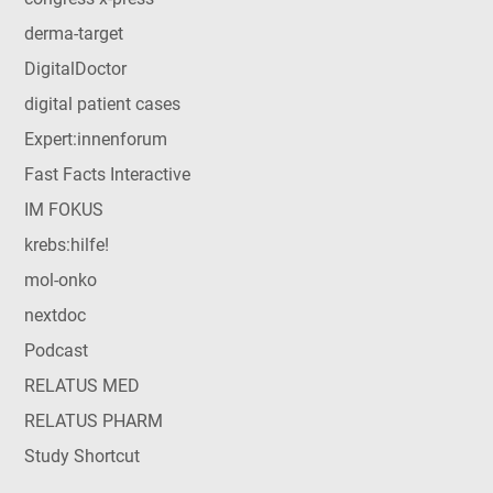
derma-target
DigitalDoctor
digital patient cases
Expert:innenforum
Fast Facts Interactive
IM FOKUS
krebs:hilfe!
mol-onko
nextdoc
Podcast
RELATUS MED
RELATUS PHARM
Study Shortcut