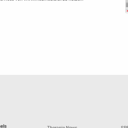
nels
Therapie News
SP