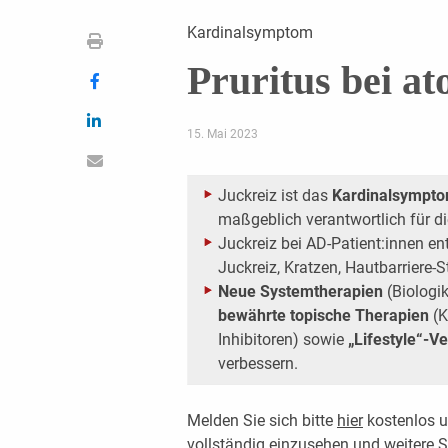
Kardinalsymptom
Pruritus bei at
15. Mai 2023
Juckreiz ist das
Kardinalsymptom
maßgeblich verantwortlich für d
Juckreiz bei AD-Patient:innen en
Juckreiz, Kratzen, Hautbarriere
Neue Systemtherapien
(Biologi
bewährte topische Therapien
(K
Inhibitoren) sowie
„Lifestyle“-
verbessern.
Melden Sie sich bitte
hier
kostenlos u
vollständig einzusehen und weitere