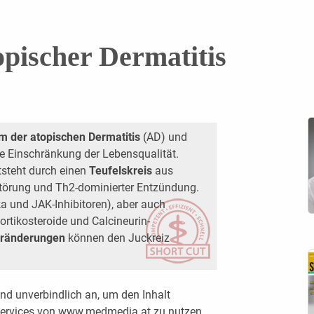
opischer Dermatitis
 der atopischen Dermatitis
(AD) und
ie Einschränkung der Lebensqualität.
tsteht durch einen
Teufelskreis
aus
-Störung und Th2-dominierter Entzündung.
ka und JAK-Inhibitoren), aber auch
ortikosteroide und Calcineurin-
Veränderungen
können den Juckreiz
nd unverbindlich an, um den Inhalt
 Services von www.medmedia.at zu nutzen.