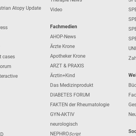
strian Atopy Update
Video
SP
SP
Fachmedien
ress
SPE
AHOP-News
SP
Ärzte Krone
UN
Apotheker Krone
nt cases
Zah
ARZT & PRAXIS
forum
Wei
Ärztin+Kind
teractive
Das Medizinprodukt
Büc
DIABETES FORUM
Fac
FAKTEN der Rheumatologie
Ges
GYN-AKTIV
Neu
neurologisch
Soc
NEPHRO
ED
Script