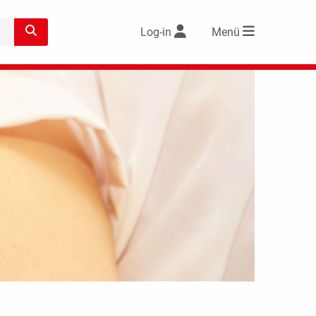
Log-in
Menü