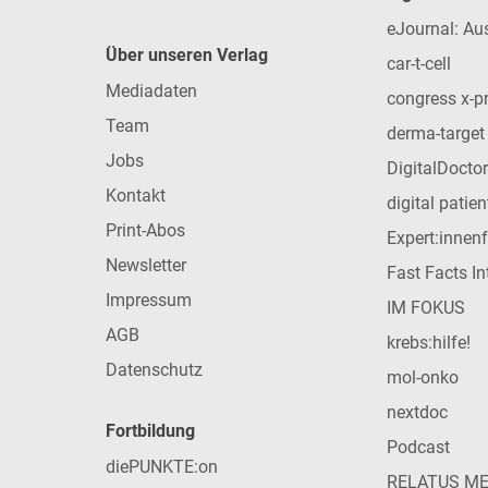
eJournal: Au
Über unseren Verlag
car-t-cell
Mediadaten
congress x-p
Team
derma-target
Jobs
DigitalDoctor
Kontakt
digital patie
Print-Abos
Expert:innen
Newsletter
Fast Facts In
Impressum
IM FOKUS
AGB
krebs:hilfe!
Datenschutz
mol-onko
nextdoc
Fortbildung
Podcast
diePUNKTE:on
RELATUS M