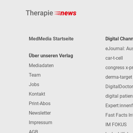
MedMedia Startseite
Digital Chan
eJournal: Au
Über unseren Verlag
car-t-cell
Mediadaten
congress x-p
Team
derma-target
Jobs
DigitalDoctor
Kontakt
digital patie
Print-Abos
Expert:innen
Newsletter
Fast Facts In
Impressum
IM FOKUS
AGB