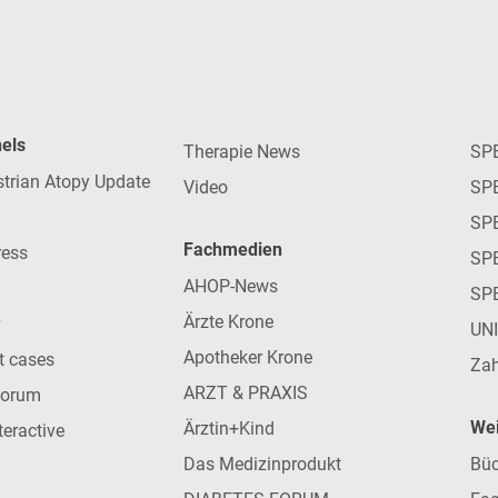
nels
Therapie News
SP
strian Atopy Update
Video
SP
SP
Fachmedien
ress
SPE
AHOP-News
SP
Ärzte Krone
UN
Apotheker Krone
nt cases
Zah
ARZT & PRAXIS
forum
Wei
Ärztin+Kind
teractive
Das Medizinprodukt
Büc