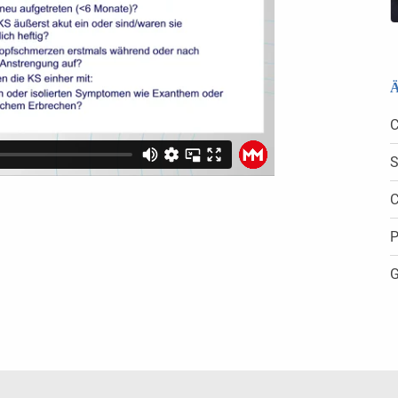
Ä
C
S
C
P
G