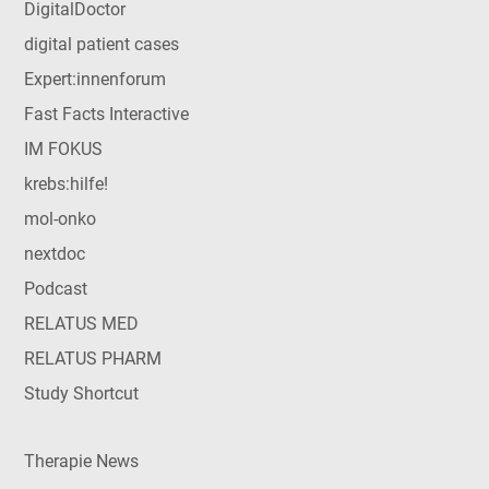
DigitalDoctor
digital patient cases
Expert:innenforum
Fast Facts Interactive
IM FOKUS
krebs:hilfe!
mol-onko
nextdoc
Podcast
RELATUS MED
RELATUS PHARM
Study Shortcut
Therapie News