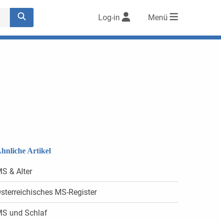
Log-in
Menü
hnliche Artikel
S & Alter
sterreichisches MS-Register
S und Schlaf