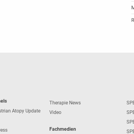
M
R
nels
Therapie News
SP
strian Atopy Update
Video
SP
SP
Fachmedien
ress
SPE