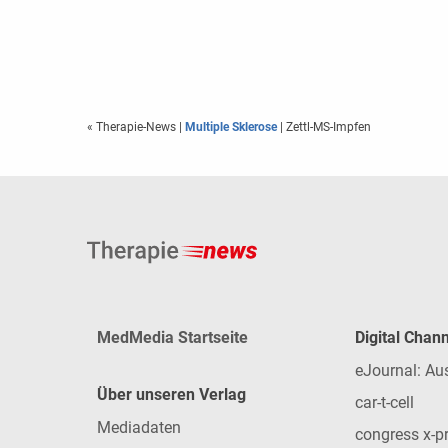
« Therapie-News
|
Multiple Sklerose
| Zettl-MS-Impfen
MedMedia Startseite
Digital Chan
eJournal: Au
Über unseren Verlag
car-t-cell
Mediadaten
congress x-p