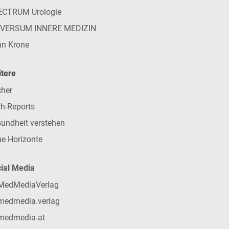
ECTRUM Urologie
IVERSUM INNERE MEDIZIN
n Krone
tere
her
h-Reports
undheit verstehen
e Horizonte
ial Media
MedMediaVerlag
medmedia.verlag
medmedia-at