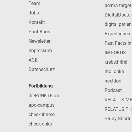
Team
derma-target
Jobs
DigitalDoctor
Kontakt
digital patie
Print-Abos
Expert:innen
Newsletter
Fast Facts In
Impressum
IM FOKUS
AGB
krebs:hilfe!
Datenschutz
mol-onko
nextdoc
Fortbildung
Podcast
diePUNKTE:on
RELATUS M
apo-campus
RELATUS P
check-innere
Study Shortc
check-onko