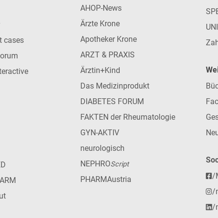
AHOP-News
SP
Ärzte Krone
UN
Apotheker Krone
nt cases
Zah
ARZT & PRAXIS
forum
Wei
Ärztin+Kind
teractive
Das Medizinprodukt
Büc
DIABETES FORUM
Fac
FAKTEN der Rheumatologie
Ges
GYN-AKTIV
Neu
neurologisch
Soc
NEPHRO
ED
Script
/
PHARMAustria
HARM
/
ut
/