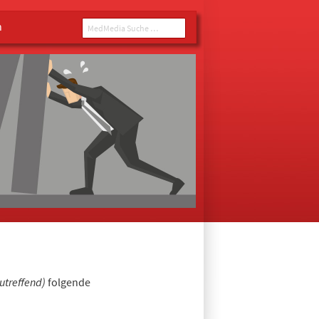
n
MedMedia Suche ...
zutreffend)
folgende