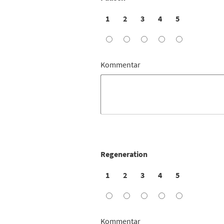
1
2
3
4
5
Kommentar
Regeneration
1
2
3
4
5
Kommentar