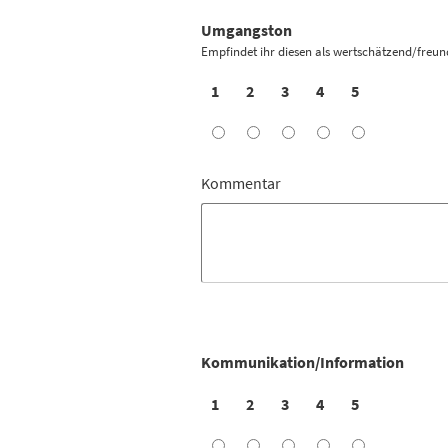
Umgangston
Empfindet ihr diesen als wertschätzend/freun
1
2
3
4
5
Kommentar
Kommunikation/Information
1
2
3
4
5