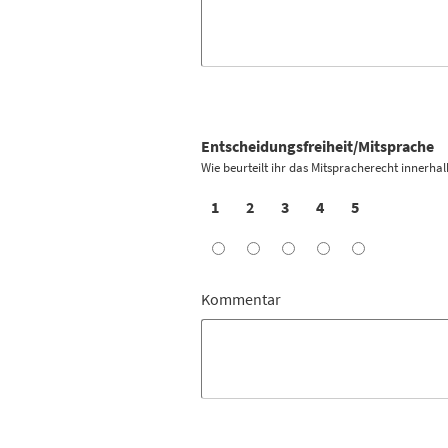
Entscheidungsfreiheit/Mitsprache
Wie beurteilt ihr das Mitspracherecht innerh
1
2
3
4
5
Kommentar