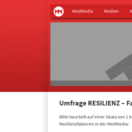
Main menu
MedMedia
MedMedia
Medien
Umfrage RESILIENZ – 
Bitte beurteilt auf einer Skala von 1 b
Resilienzfaktoren in der MedMedia: