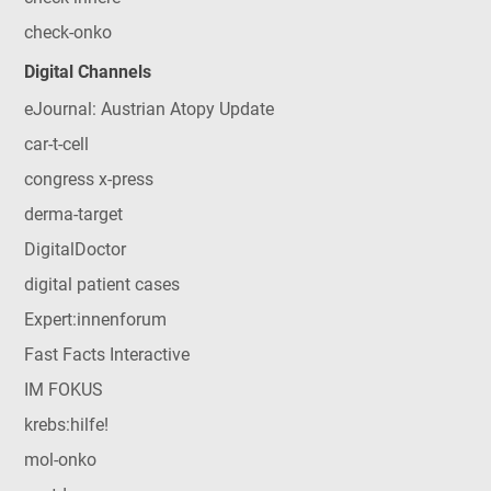
check-onko
Digital Channels
eJournal: Austrian Atopy Update
car-t-cell
congress x-press
derma-target
DigitalDoctor
digital patient cases
Expert:innenforum
Fast Facts Interactive
IM FOKUS
krebs:hilfe!
mol-onko