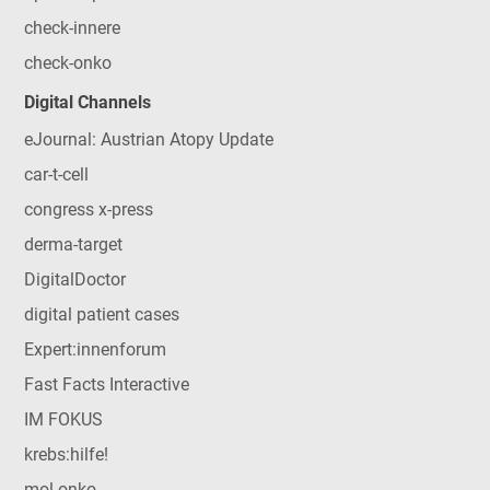
check-innere
check-onko
Digital Channels
eJournal: Austrian Atopy Update
car-t-cell
congress x-press
derma-target
DigitalDoctor
digital patient cases
Expert:innenforum
Fast Facts Interactive
IM FOKUS
krebs:hilfe!
mol-onko