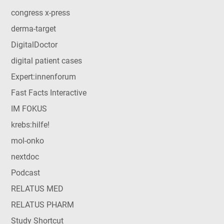
congress x-press
derma-target
DigitalDoctor
digital patient cases
Expert:innenforum
Fast Facts Interactive
IM FOKUS
krebs:hilfe!
mol-onko
nextdoc
Podcast
RELATUS MED
RELATUS PHARM
Study Shortcut