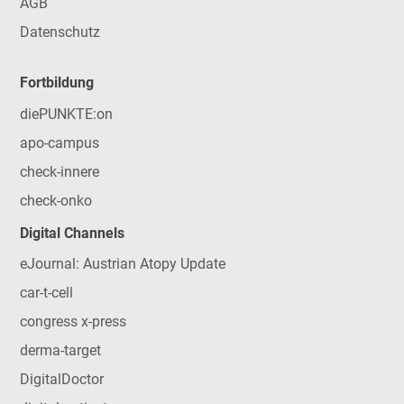
AGB
Datenschutz
Fortbildung
diePUNKTE:on
apo-campus
check-innere
check-onko
Digital Channels
eJournal: Austrian Atopy Update
car-t-cell
congress x-press
derma-target
DigitalDoctor