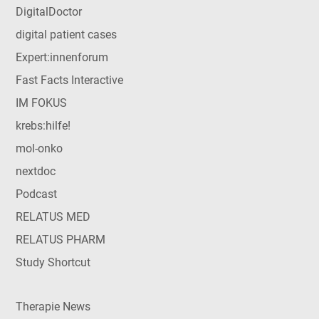
DigitalDoctor
digital patient cases
Expert:innenforum
Fast Facts Interactive
IM FOKUS
krebs:hilfe!
mol-onko
nextdoc
Podcast
RELATUS MED
RELATUS PHARM
Study Shortcut
Therapie News