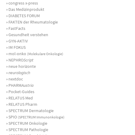
»
congress x-press
»
Das Medizinprodukt
»
DIABETES FORUM
»
FAKTEN der Rheumatologie
»
FastFacts
»
Gesundheit verstehen
»
GYN-AKTIV
»
IM FOKUS
»
mol-onko
(Molekulare Onkologie)
»
NEPHRO
Script
»
neue horizonte
»
neurologisch
»
nextdoc
»
PHARM
Austria
»
Pocket-Guides
»
RELATUS Med
»
RELATUS Pharm
»
SPECTRUM Dermatologie
»
SPIO
(SPECTRUM Immunonkologie)
»
SPECTRUM Onkologie
»
SPECTRUM Pathologie