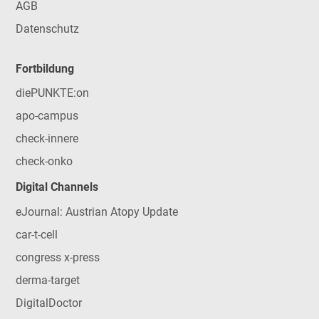
AGB
Datenschutz
Fortbildung
diePUNKTE:on
apo-campus
check-innere
check-onko
Digital Channels
eJournal: Austrian Atopy Update
car-t-cell
congress x-press
derma-target
DigitalDoctor