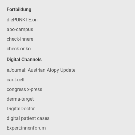
Fortbildung
diePUNKTE:on
apo-campus
check-innere
check-onko
Digital Channels
eJournal: Austrian Atopy Update
car-t-cell
congress x-press
derma-target
DigitalDoctor
digital patient cases
Expert:innenforum