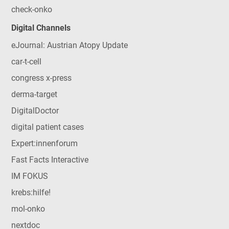
check-onko
Digital Channels
eJournal: Austrian Atopy Update
car-t-cell
congress x-press
derma-target
DigitalDoctor
digital patient cases
Expert:innenforum
Fast Facts Interactive
IM FOKUS
krebs:hilfe!
mol-onko
nextdoc