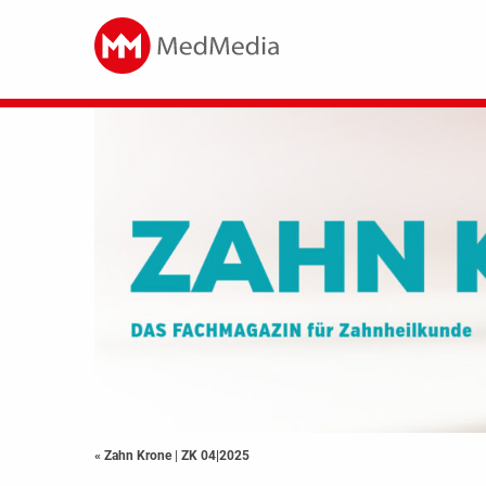
« Zahn Krone
|
ZK 04|2025