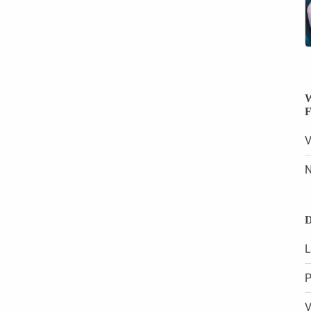
W
F
V
N
D
L
P
V