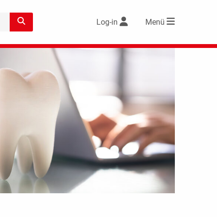
Log-in
Menü