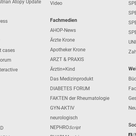
strian Atopy Update
Video
SP
SP
Fachmedien
ress
SPE
AHOP-News
SP
Ärzte Krone
UN
Apotheker Krone
nt cases
Zah
ARZT & PRAXIS
forum
Wei
Ärztin+Kind
teractive
Das Medizinprodukt
Büc
DIABETES FORUM
Fac
FAKTEN der Rheumatologie
Ges
GYN-AKTIV
Neu
neurologisch
Soc
NEPHRO
ED
Script
/