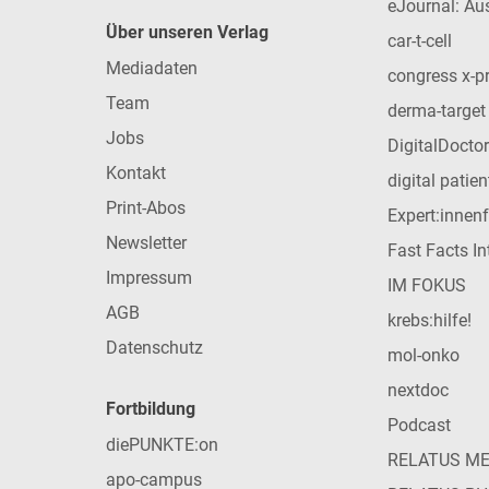
eJournal: Au
Über unseren Verlag
car-t-cell
Mediadaten
congress x-p
Team
derma-target
Jobs
DigitalDoctor
Kontakt
digital patie
Print-Abos
Expert:innen
Newsletter
Fast Facts In
Impressum
IM FOKUS
AGB
krebs:hilfe!
Datenschutz
mol-onko
nextdoc
Fortbildung
Podcast
diePUNKTE:on
RELATUS M
apo-campus