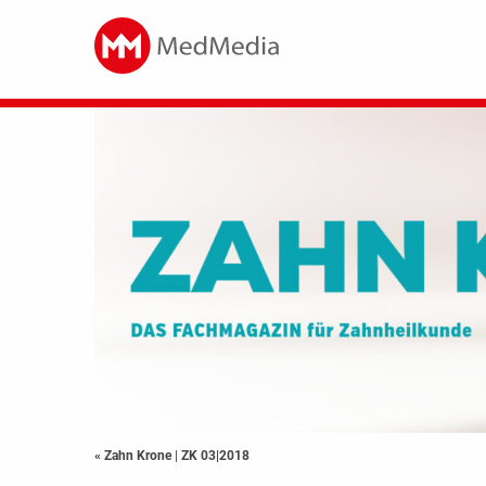
« Zahn Krone
|
ZK 03|2018