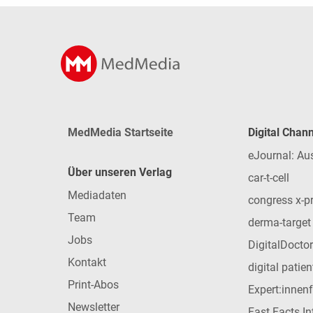
MedMedia Startseite
Digital Chan
eJournal: Au
Über unseren Verlag
car-t-cell
Mediadaten
congress x-p
Team
derma-target
Jobs
DigitalDoctor
Kontakt
digital patie
Print-Abos
Expert:innen
Newsletter
Fast Facts In