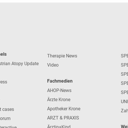
nels
Therapie News
SP
strian Atopy Update
Video
SP
SP
Fachmedien
ress
SPE
AHOP-News
SP
Ärzte Krone
UN
Apotheker Krone
nt cases
Zah
ARZT & PRAXIS
forum
Wei
Ärztin+Kind
teractive