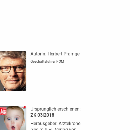
AutorIn:
Herbert Pramge
Geschäftsführer POM
Ursprünglich erschienen:
ZK 03|2018
Herausgeber: Ärztekrone
Ges.m.b.H., Verlag von