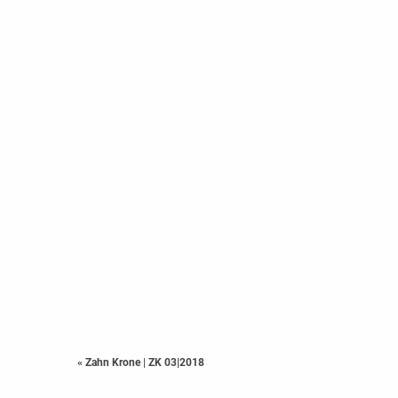
« Zahn Krone
|
ZK 03|2018