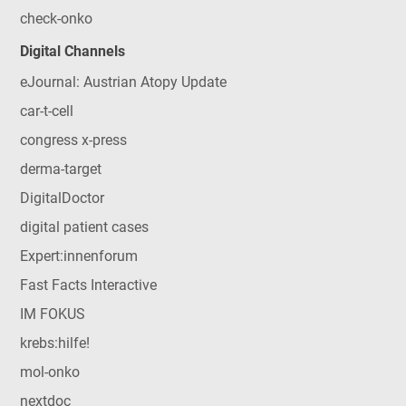
check-onko
Digital Channels
eJournal: Austrian Atopy Update
car-t-cell
congress x-press
derma-target
DigitalDoctor
digital patient cases
Expert:innenforum
Fast Facts Interactive
IM FOKUS
krebs:hilfe!
mol-onko
nextdoc